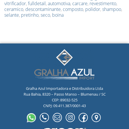
vitrificador
,
fulldetail
,
automotiva
,
carcare
,
revestimento
,
ceramico
,
descontaminante
,
composto
,
polidor
,
shampoo
,
selante
,
pretinho
,
seco
,
boina
Gralha Azul Importadora e Distribuidora Ltda
Rua Bahia, 8320 – Passo Manso – Blumenau / SC
CEP: 89032-525
CNPJ: 09.411.387/0001-43