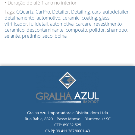
• Duração de até 1 ano no interior
Tags:
CQuartz
,
CarPro
,
Detailer
,
Detailing
,
cars
,
autodetailer
,
detalhamento
,
automotivo
,
ceramic
,
coating
,
glass
,
vitrificador
,
fulldetail
,
automotiva
,
carcare
,
revestimento
,
ceramico
,
descontaminante
,
composto
,
polidor
,
shampoo
,
selante
,
pretinho
,
seco
,
boina
Gralha Azul Importadora e Distribuidora Ltda
Rua Bahia, 8320 – Passo Manso – Blumenau / SC
CEP: 89032-525
CNPJ: 09.411.387/0001-43