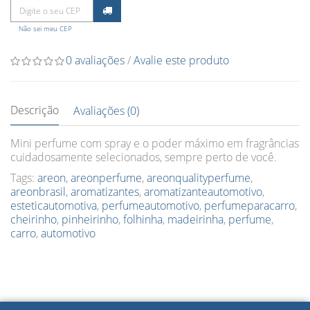
Não sei meu CEP
0 avaliações
/
Avalie este produto
Descrição
Avaliações (0)
Mini perfume com spray e o poder máximo em fragrâncias
cuidadosamente selecionados, sempre perto de você.
Tags:
areon
,
areonperfume
,
areonqualityperfume
,
areonbrasil
,
aromatizantes
,
aromatizanteautomotivo
,
esteticautomotiva
,
perfumeautomotivo
,
perfumeparacarro
,
cheirinho
,
pinheirinho
,
folhinha
,
madeirinha
,
perfume
,
carro
,
automotivo