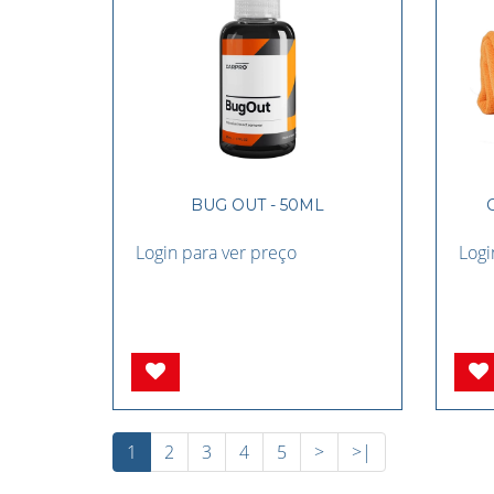
BUG OUT - 50ML
Login para ver preço
Logi
1
2
3
4
5
>
>|