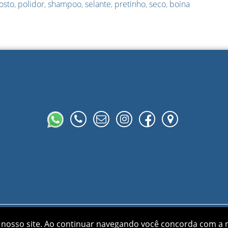
osto
,
polidor
,
shampoo
,
selante
,
pretinho
,
seco
,
boina
Gralha Azul © 2026 |
Desenvolvido por
88digital
nosso site.
Ao continuar navegando você concorda com a