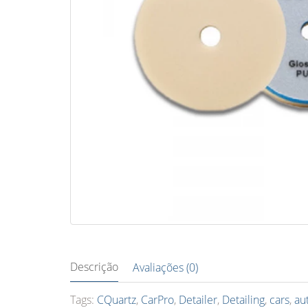
Descrição
Avaliações (0)
Tags:
CQuartz
,
CarPro
,
Detailer
,
Detailing
,
cars
,
au