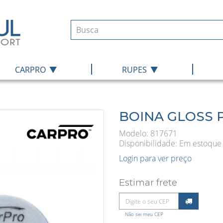
|
|
CARPRO
RUPES
BOINA GLOSS P
Modelo: 817671
Disponibilidade:
Em estoque
Login para ver preço
Estimar frete
Não sei meu CEP