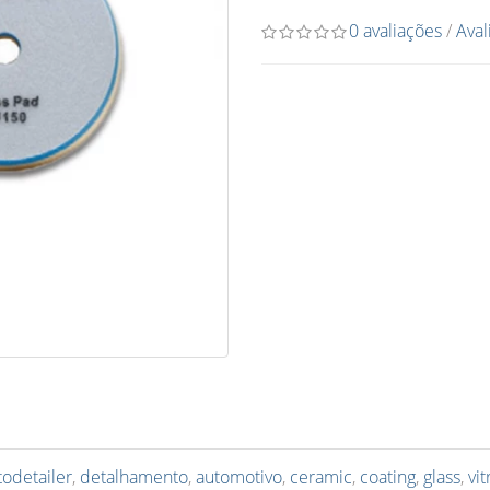
0 avaliações
/
Aval
todetailer
,
detalhamento
,
automotivo
,
ceramic
,
coating
,
glass
,
vit