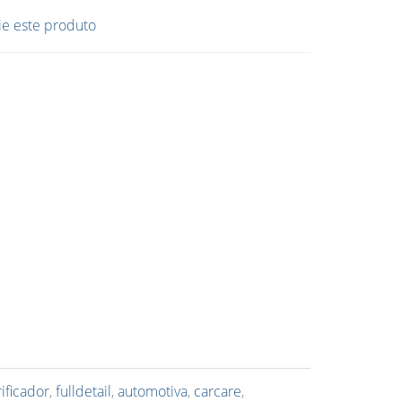
ie este produto
rificador
,
fulldetail
,
automotiva
,
carcare
,