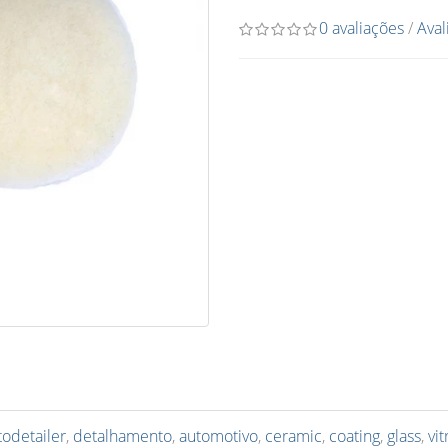
0 avaliações
/
Aval
todetailer
,
detalhamento
,
automotivo
,
ceramic
,
coating
,
glass
,
vit