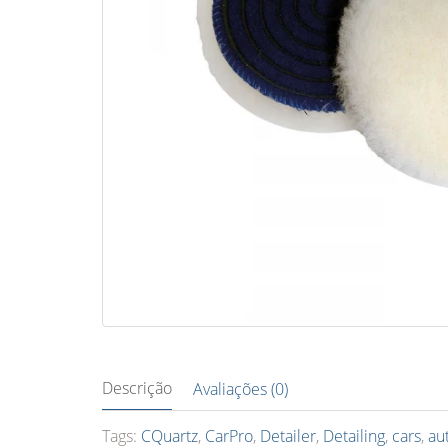
Descrição
Avaliações (0)
Tags:
CQuartz
,
CarPro
,
Detailer
,
Detailing
,
cars
,
au