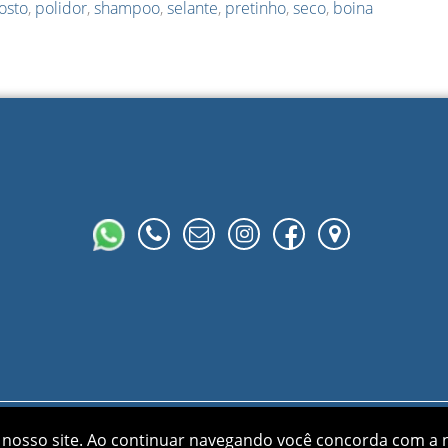
osto
,
polidor
,
shampoo
,
selante
,
pretinho
,
seco
,
boina
Gralha Azul © 2026 |
Desenvolvido por
88digital
nosso site.
Ao continuar navegando você concorda com a