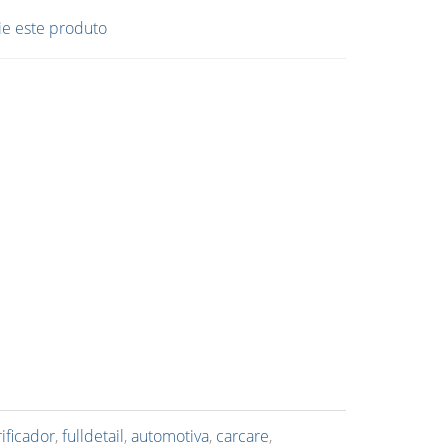
ie este produto
rificador
,
fulldetail
,
automotiva
,
carcare
,