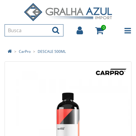
0
CarPro
DESCALE 500ML