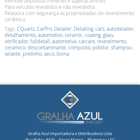
Remove depósitos minerais e sujeiras difíceis
Para veículos revestidos e não revestidos
Restaura com segurança as propriedades do revestimento
cerâmico
Tags:
CQuartz
,
CarPro
,
Detailer
,
Detailing
,
cars
,
autodetailer
,
detalhamento
,
automotivo
,
ceramic
,
coating
,
glass
,
vitrificador
,
fulldetail
,
automotiva
,
carcare
,
revestimento
,
ceramico
,
descontaminante
,
composto
,
polidor
,
shampoo
,
selante
,
pretinho
,
seco
,
boina
Gralha Azul Importadora e Distribuidora Ltda
Rua Bahia, 8320 – Passo Manso – Blumenau / SC