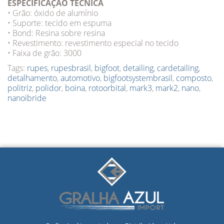
ESPECIFICAÇÃO TÉCNICA
• Grão: óxido de alumínio
• Suporte: tecido em espuma
• Bond: Resina sobre resina
• Revestimento: revestimento especial no tecido
• Faixa de grão: 3000
Tags:
rupes
,
rupesbrasil
,
bigfoot
,
detailing
,
cardetailing
,
detalhamento
,
automotivo
,
bigfootsystembrasil
,
composto
,
politriz
,
polidor
,
boina
,
rotoorbital
,
mark3
,
mark2
,
nano
,
nanoibride