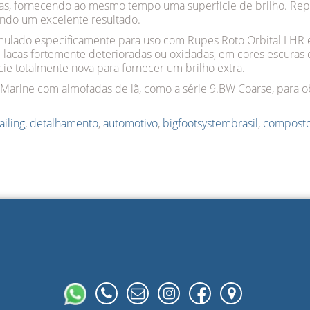
inas, fornecendo ao mesmo tempo uma superfície de brilho. Re
ndo um excelente resultado.
rmulado especificamente para uso com Rupes Roto Orbital LHR e
e lacas fortemente deterioradas ou oxidadas, em cores escuras 
cie totalmente nova para fornecer um brilho extra.
rine com almofadas de lã, como a série 9.BW Coarse, para ob
ailing
,
detalhamento
,
automotivo
,
bigfootsystembrasil
,
compost