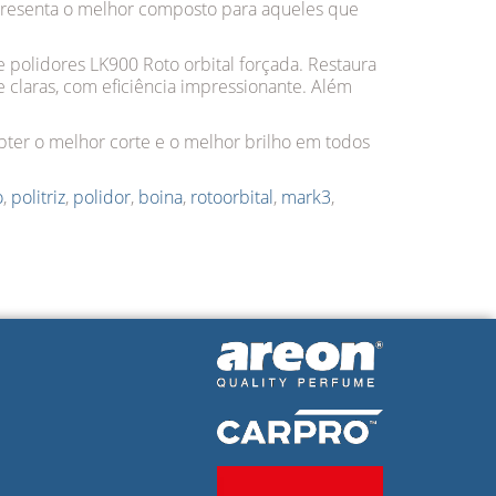
presenta o melhor composto para aqueles que
 polidores LK900 Roto orbital forçada. Restaura
e claras, com eficiência impressionante. Além
ter o melhor corte e o melhor brilho em todos
o
,
politriz
,
polidor
,
boina
,
rotoorbital
,
mark3
,