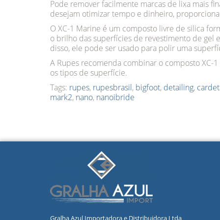
Pode remover facilmente marcas de lixa mais f
desejam otimizar tempo e dinheiro, proporciona
O XC-1 Marine é um composto livre de silica fo
o brilho das superfícies de revestimento de gel 
disso, ele pode ser usado para polir uma superfí
A Rupes recomenda combinar o composto XC-1 Ma
os tipos de superfície.
Tags:
rupes
,
rupesbrasil
,
bigfoot
,
detailing
,
cardet
mark2
,
nano
,
nanoibride
Gralha Azul Importadora e Distribuidora Ltda