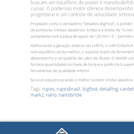
buscam um equilíbrio de poder e manobrabilidade
curvas. O poderoso motor oferece desempenho m
progressivo e um controle de velocidade sinton
Projetado como o verdadeiro “Detailers BigFoot”, o polid
de polidores orbitais aleatórios. Embora a órbita de 15 m
juntamente com a placa de apoio de 125 mm / 5 ″, permite
Melhorando a geração anterior do LHR15, o LHR15 Mark III
com equilíbrio ainda melhor, o suporte duplo de ferrament
desempenho e um padrão de cabo de 30 pés. O MarkIII conti
fornece quantidades incríveis de torque e potência à super
ferramentas de qualidade inferior.
Se você está procurando o melhor polidor orbital aleatório
Tags:
rupes
,
rupesbrasil
,
bigfoot
,
detailing
,
cardet
mark2
,
nano
,
nanoibride