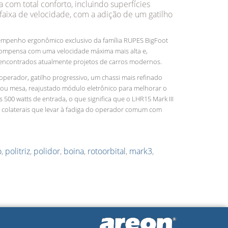
com total conforto, incluindo superfícies
ixa de velocidade, com a adição de um gatilho
esempenho ergonômico exclusivo da família RUPES BigFoot
 compensa com uma velocidade máxima mais alta e,
 encontrados atualmente projetos de carros modernos.
perador, gatilho progressivo, um chassi mais refinado
o ou mesa, reajustado módulo eletrônico para melhorar o
00 watts de entrada, o que significa que o LHR15 Mark III
os colaterais que levar à fadiga do operador comum com
o
,
politriz
,
polidor
,
boina
,
rotoorbital
,
mark3
,