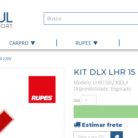
|
|
CARPRO
RUPES
II 220V
KIT DLX LHR 15
Modelo: LHR15III230DLX
Disponibilidade:
Esgotado
Qtd
Estimar frete