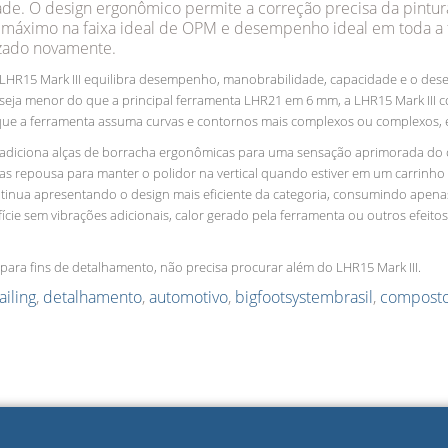
. O design ergonômico permite a correção precisa da pintura 
áximo na faixa ideal de OPM e desempenho ideal em toda a fa
izado novamente.
or LHR15 Mark III equilibra desempenho, manobrabilidade, capacidade e o d
m seja menor do que a principal ferramenta LHR21 em 6 mm, a LHR15 Mark III
 que a ferramenta assuma curvas e contornos mais complexos ou complexos,
 adiciona alças de borracha ergonômicas para uma sensação aprimorada do o
as repousa para manter o polidor na vertical quando estiver em um carrinh
nua apresentando o design mais eficiente da categoria, consumindo apenas 5
fície sem vibrações adicionais, calor gerado pela ferramenta ou outros efeit
 para fins de detalhamento, não precisa procurar além do LHR15 Mark III.
ailing
,
detalhamento
,
automotivo
,
bigfootsystembrasil
,
compost