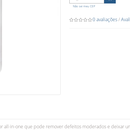
O
Não sei meu CEP
0 avaliações
/
Aval
 all-in-one que pode remover defeitos moderados e deixar um