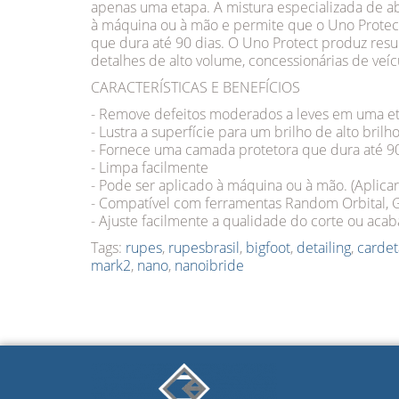
apenas uma etapa. A mistura especializada de ab
à máquina ou à mão e permite que o Uno Protec
que dura até 90 dias. O Uno Protect produz resu
detalhes de alto volume, concessionárias de veí
CARACTERÍSTICAS E BENEFÍCIOS
- Remove defeitos moderados a leves em uma e
- Lustra a superfície para um brilho de alto brilh
- Fornece uma camada protetora que dura até 90
- Limpa facilmente
- Pode ser aplicado à máquina ou à mão. (Aplica
- Compatível com ferramentas Random Orbital, G
- Ajuste facilmente a qualidade do corte ou aca
Tags:
rupes
,
rupesbrasil
,
bigfoot
,
detailing
,
cardet
mark2
,
nano
,
nanoibride