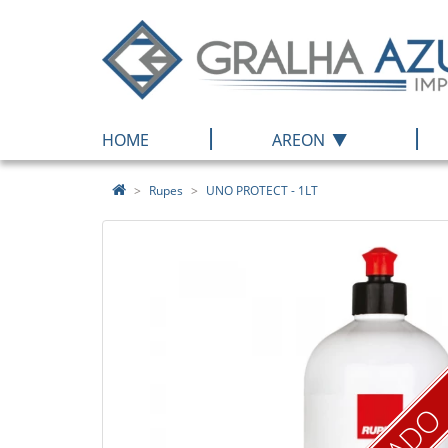
|
|
HOME
AREON
Rupes
UNO PROTECT - 1LT