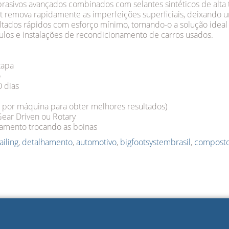
rasivos avançados combinados com selantes sintéticos de alta 
t remova rapidamente as imperfeições superficiais, deixando
ltados rápidos com esforço mínimo, tornando-o a solução ideal 
culos e instalações de recondicionamento de carros usados.
tapa
o
 dias
r por máquina para obter melhores resultados)
ear Driven ou Rotary
bamento trocando as boinas
ailing
,
detalhamento
,
automotivo
,
bigfootsystembrasil
,
compost