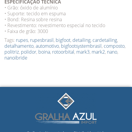
ESPECIFICAÇÃO TÉCNICA
• Grão: óxido de alumínio
• Suporte: tecido em espuma
• Bond: Resina sobre resina
• Revestimento: revestimento especial no tecido
• Faixa de grão: 3000
Tags:
rupes
,
rupesbrasil
,
bigfoot
,
detailing
,
cardetailing
,
detalhamento
,
automotivo
,
bigfootsystembrasil
,
composto
,
politriz
,
polidor
,
boina
,
rotoorbital
,
mark3
,
mark2
,
nano
,
nanoibride