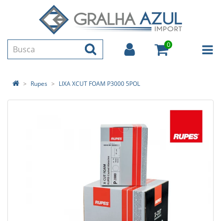
0
Rupes
LIXA XCUT FOAM P3000 5POL