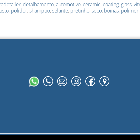
todetailer
,
detalhamento
,
automotivo
,
ceramic
,
coating
,
glass
,
vit
osto
,
polidor
,
shampoo
,
selante
,
pretinho
,
seco
,
boinas
,
polimen