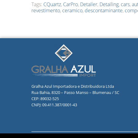
Tags:
CQuartz
,
CarPro
,
Detailer
,
Detailing
,
cars
,
au
revestimento
,
ceramico
,
descontaminante
,
comp
Gralha Azul Importadora e Distribuidora Ltda
Rua Bahia, 8320 – Passo Manso – Blumenau / SC
CEP: 89032-525
CNPJ: 09.411.387/0001-43