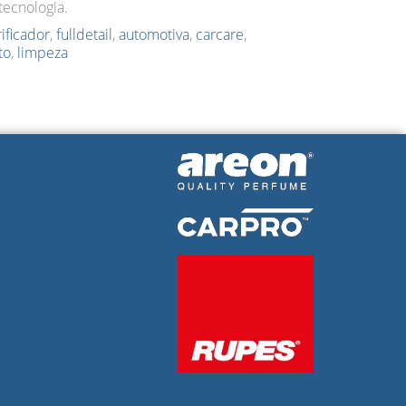
tecnologia.
rificador
,
fulldetail
,
automotiva
,
carcare
,
to
,
limpeza