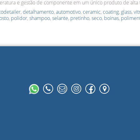
eratura e gestão de componente em um único produto de alta 
todetailer
,
detalhamento
,
automotivo
,
ceramic
,
coating
,
glass
,
vit
osto
,
polidor
,
shampoo
,
selante
,
pretinho
,
seco
,
boinas
,
polimen