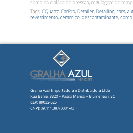
combina o alívio de pressão, regulagem de temp
Tags:
CQuartz
,
CarPro
,
Detailer
,
Detailing
,
cars
,
au
revestimento
,
ceramico
,
descontaminante
,
comp
Gralha Azul Importadora e Distribuidora Ltda
Rua Bahia, 8320 – Passo Manso – Blumenau / SC
CEP: 89032-525
CNPJ: 09.411.387/0001-43