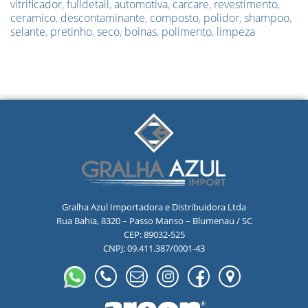
vitrificador
,
fulldetail
,
automotiva
,
carcare
,
revestimento
,
ceramico
,
descontaminante
,
composto
,
polidor
,
shampoo
,
selante
,
pretinho
,
seco
,
boinas
,
polimento
,
limpeza
Gralha Azul Importadora e Distribuidora Ltda
Rua Bahia, 8320 – Passo Manso – Blumenau / SC
CEP: 89032-525
CNPJ: 09.411.387/0001-43