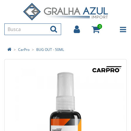
0
CarPro
BUG OUT - 50ML