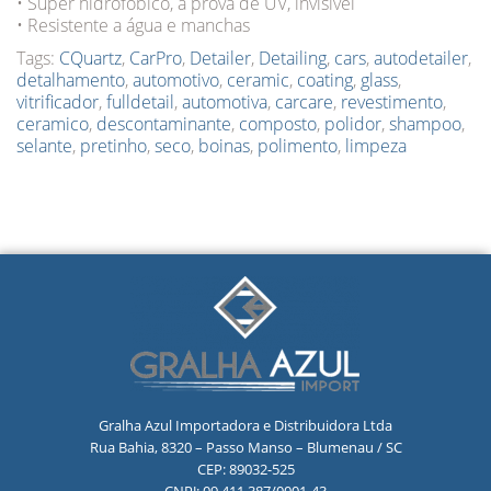
• Super hidrofóbico, a prova de UV, invisível
• Resistente a água e manchas
Tags:
CQuartz
,
CarPro
,
Detailer
,
Detailing
,
cars
,
autodetailer
,
detalhamento
,
automotivo
,
ceramic
,
coating
,
glass
,
vitrificador
,
fulldetail
,
automotiva
,
carcare
,
revestimento
,
ceramico
,
descontaminante
,
composto
,
polidor
,
shampoo
,
selante
,
pretinho
,
seco
,
boinas
,
polimento
,
limpeza
Gralha Azul Importadora e Distribuidora Ltda
Rua Bahia, 8320 – Passo Manso – Blumenau / SC
CEP: 89032-525