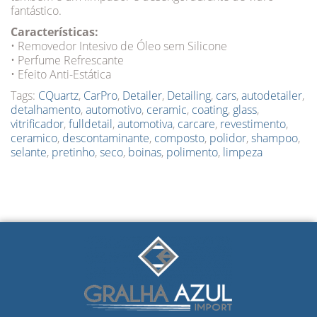
fantástico.
Características:
• Removedor Intesivo de Óleo sem Silicone
• Perfume Refrescante
• Efeito Anti-Estática
Tags:
CQuartz
,
CarPro
,
Detailer
,
Detailing
,
cars
,
autodetailer
,
detalhamento
,
automotivo
,
ceramic
,
coating
,
glass
,
vitrificador
,
fulldetail
,
automotiva
,
carcare
,
revestimento
,
ceramico
,
descontaminante
,
composto
,
polidor
,
shampoo
,
selante
,
pretinho
,
seco
,
boinas
,
polimento
,
limpeza