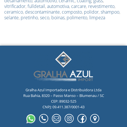
detalhamento
,
automotivo
,
ceramic
,
coating
,
glass
,
vitrificador
,
fulldetail
,
automotiva
,
carcare
,
revestimento
,
ceramico
,
descontaminante
,
composto
,
polidor
,
shampoo
,
selante
,
pretinho
,
seco
,
boinas
,
polimento
,
limpeza
Gralha Azul Importadora e Distribuidora Ltda
Rua Bahia, 8320 – Passo Manso – Blumenau / SC
CEP: 89032-525
CNPJ: 09.411.387/0001-43