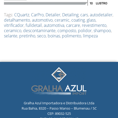
Tags:
CQuartz
,
CarPro
,
Detailer
,
Detailing
,
cars
,
autodetailer
,
detalhamento
,
automotivo
,
ceramic
,
coating
,
glass
,
vitrificador
,
fulldetail
,
automotiva
,
carcare
,
revestimento
,
ceramico
,
descontaminante
,
composto
,
polidor
,
shampoo
,
selante
,
pretinho
,
seco
,
boinas
,
polimento
,
limpeza
Gralha Azul Importadora e Distribuidora Ltda
Rua Bahia, 8320 – Passo Manso – Blumenau / SC
CEP: 89032-525