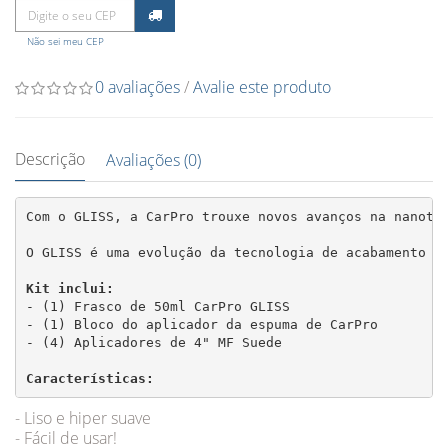
Não sei meu CEP
0 avaliações
/
Avalie este produto
Descrição
Avaliações (0)
Com o GLISS, a CarPro trouxe novos avanços na nanotec
O GLISS é uma evolução da tecnologia de acabamento e
Kit inclui:
- (1) Frasco de 50ml CarPro GLISS

- (1) Bloco do aplicador da espuma de CarPro

- (4) Aplicadores de 4" MF Suede

Características:
- Liso e hiper suave
- Fácil de usar!