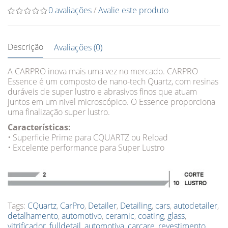
0 avaliações
/
Avalie este produto
Descrição
Avaliações (0)
A CARPRO inova mais uma vez no mercado. CARPRO
Essence é um composto de nano-tech Quartz, com resinas
duráveis de super lustro e abrasivos finos que atuam
juntos em um nivel microscópico. O Essence proporciona
uma finalização super lustro.
Características:
• Superficie Prime para CQUARTZ ou Reload
• Excelente performance para Super Lustro
Tags:
CQuartz
,
CarPro
,
Detailer
,
Detailing
,
cars
,
autodetailer
,
detalhamento
,
automotivo
,
ceramic
,
coating
,
glass
,
vitrificador
,
fulldetail
,
automotiva
,
carcare
,
revestimento
,