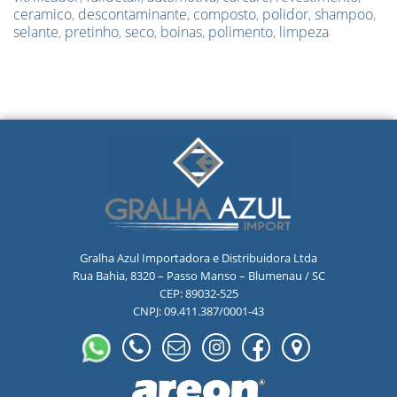
ceramico
,
descontaminante
,
composto
,
polidor
,
shampoo
,
selante
,
pretinho
,
seco
,
boinas
,
polimento
,
limpeza
Gralha Azul Importadora e Distribuidora Ltda
Rua Bahia, 8320 – Passo Manso – Blumenau / SC
CEP: 89032-525
CNPJ: 09.411.387/0001-43